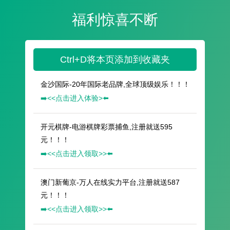
福利惊喜不断
Ctrl+D将本页添加到收藏夹
金沙国际-20年国际老品牌,全球顶级娱乐！！！
➡️<<点击进入体验>⬅️
开元棋牌-电游棋牌彩票捕鱼,注册就送595
元！！！
➡️<<点击进入领取>>⬅️
澳门新葡京-万人在线实力平台,注册就送587
元！！！
➡️<<点击进入领取>>⬅️