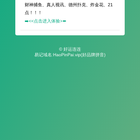
财神捕鱼、真人视讯、德州扑克、炸金花、21
点！！！
➡️<<点击进入体验>⬅️
© 好运连连
易记域名:HaoPinPai.vip(好品牌拼音)